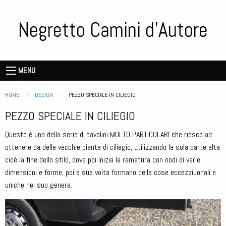
Salta
al
Negretto Camini d'Autore
contenuto
principale
Storie
de
Main
MENU
vecie
navigation
piere
Briciole di pane
HOME
DESIGN
CURRENT:
PEZZO SPECIALE IN CILIEGIO
PEZZO SPECIALE IN CILIEGIO
Questo è uno della serie di tavolini MOLTO PARTICOLARI che riesco ad
ottenere da delle vecchie piante di ciliegio, utilizzando la sola parte alta
cioè la fine dello stilo, dove poi inizia la ramatura con nodi di varie
dimensioni e forme, poi a sua volta formano della cose eccezziuonali e
uniche nel suo genere.