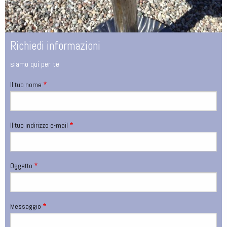
Richiedi informazioni
siamo qui per te
Il tuo nome
Il tuo indirizzo e-mail
Oggetto
Pagina
Messaggio
di