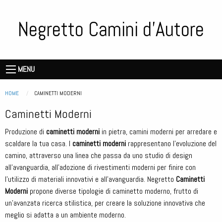
Salta
al
Negretto Camini d'Autore
contenuto
principale
Storie
de
Main
MENU
vecie
navigation
piere
Briciole di pane
HOME
CURRENT:
CAMINETTI MODERNI
Caminetti Moderni
Produzione di
caminetti moderni
in pietra, camini moderni per arredare e
scaldare la tua casa. I
caminetti moderni
rappresentano l’evoluzione del
camino, attraverso una linea che passa da uno studio di design
all’avanguardia, all’adozione di rivestimenti moderni per finire con
l’utilizzo di materiali innovativi e all’avanguardia. Negretto
Caminetti
Moderni
propone diverse tipologie di caminetto moderno, frutto di
un’avanzata ricerca stilistica, per creare la soluzione innovativa che
meglio si adatta a un ambiente moderno.