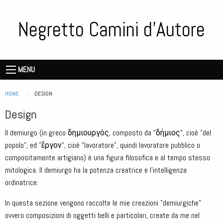
Salta
al
Negretto Camini d'Autore
contenuto
principale
Storie
de
Main
MENU
vecie
navigation
piere
Briciole di pane
HOME
CURRENT:
DESIGN
Design
Il demiurgo (in greco δημιουργός, composto da "δήμιος", cioè "del
popolo", ed "ἔργον", cioè "lavoratore", quindi lavoratore pubblico o
compositamente artigiano) è una figura filosofica e al tempo stesso
mitologica. Il demiurgo ha la potenza creatrice e l'intelligenza
ordinatrice.
In questa sezione vengono raccolte le mie creazioni "demiurgiche"
ovvero composizioni di oggetti belli e particolari, create da me nel