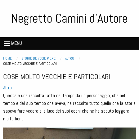
Salta
al
Negretto Camini d'Autore
contenuto
principale
Storie
de
Main
MENU
vecie
navigation
piere
Briciole di pane
HOME
STORIE DE VECIE PIERE
ALTRO
CURRENT:
COSE MOLTO VECCHIE E PARTICOLARI
COSE MOLTO VECCHIE E PARTICOLARI
Altro
Questa è una raccolta fatta nel tempo da un personaggio, che nel
tempo e del suo tempo che aveva, ha raccolto tutto quello che la storia
sapeva fare vedere alla luce dei suoi occhi che ne ha saputo leggere
molto bene.