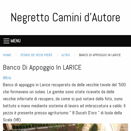
Salta
al
Negretto Camini d'Autore
contenuto
principale
Storie
de
Main
MENU
vecie
navigation
piere
Briciole di pane
HOME
STORIE DE VECIE PIERE
ALTRO
CURRENT:
BANCO DI APPOGGIO IN LARICE
Banco Di Appoggio In LARICE
Altro
Banco di appoggio in Larice recuperato da delle vecchie tavole del '500
che formavano un solaio. Le gambe sono state ricavate da delle
vecchie inferriate di recupero, da come si può notare dalla foto, sono
battute a mano mediante sistema di lavoro ad imbroccatura a caldo. Il
pezzo è presente presso agriturismo " 8 Ducati D'oro " di Isola della
Scala (VR).