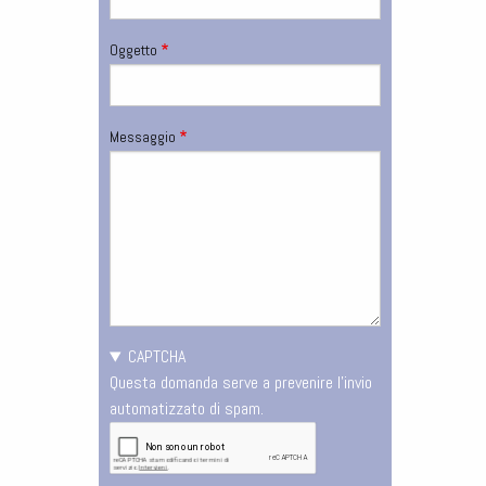
Oggetto
Pagina
Messaggio
di
riferimento
CAPTCHA
Questa domanda serve a prevenire l'invio
automatizzato di spam.