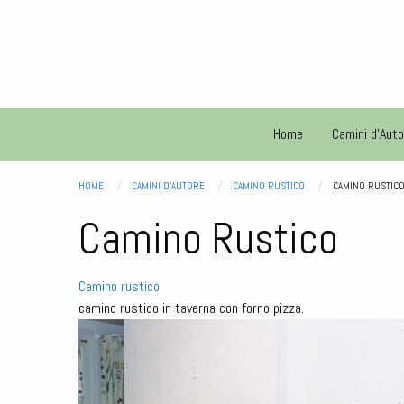
Salta
al
contenuto
principale
Storie
de
Main
Home
Camini d'Auto
vecie
piere
navigation
HOME
CAMINI D'AUTORE
CAMINO RUSTICO
CURRENT:
CAMINO RUSTIC
Briciole di pane
Camino Rustico
Camino rustico
camino rustico in taverna con forno pizza.