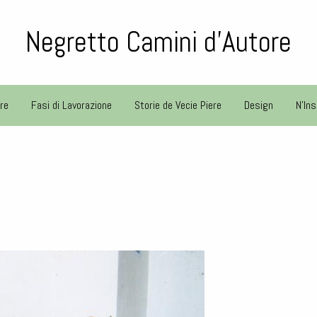
Negretto Camini d'Autore
re
Fasi di Lavorazione
Storie de Vecie Piere
Design
N'Ins
O