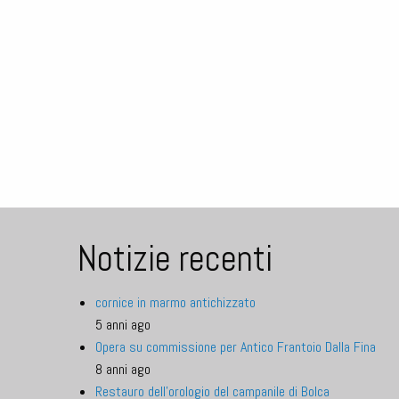
Notizie recenti
cornice in marmo antichizzato
5 anni ago
Opera su commissione per Antico Frantoio Dalla Fina
8 anni ago
Restauro dell'orologio del campanile di Bolca