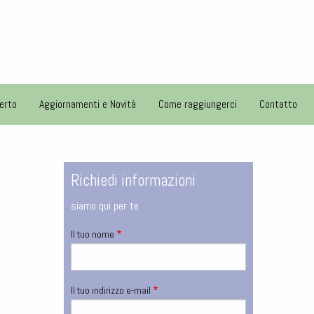
erto
Aggiornamenti e Novità
Come raggiungerci
Contatto
Richiedi informazioni
siamo qui per te
Il tuo nome
Il tuo indirizzo e-mail