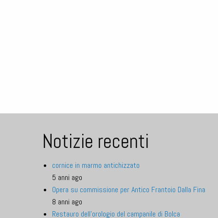
Notizie recenti
cornice in marmo antichizzato
5 anni ago
Opera su commissione per Antico Frantoio Dalla Fina
8 anni ago
Restauro dell'orologio del campanile di Bolca