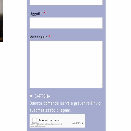
Oggetto
Pagina
Messaggio
di
riferimento
CAPTCHA
Questa domanda serve a prevenire l'invio
automatizzato di spam.