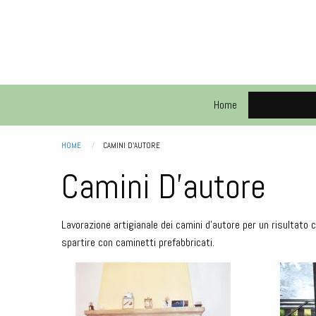
Salta
al
contenuto
principale
Storie
de
Main
Home
Camini d'Auto
vecie
piere
navigation
HOME
CURRENT:
CAMINI D'AUTORE
Briciole di pane
Camini D'autore
Lavorazione artigianale dei camini d'autore per un risultato
spartire con caminetti prefabbricati.