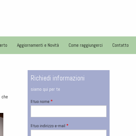
erto
Aggiornamenti e Novità
Come raggiungerci
Contatto
Richiedi informazioni
siamo qui per te
a che
Il tuo nome
Il tuo indirizzo e-mail